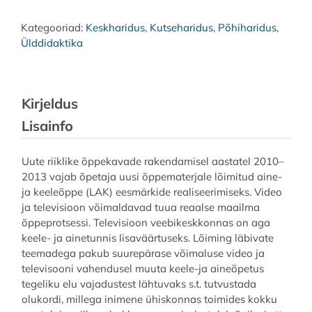
lõimitud
Kategooriad:
Keskharidus
,
Kutseharidus
,
Põhiharidus
,
keele-
Ülddidaktika
ja
aineõppe
toetajana.
Põhikoolile
Kirjeldus
ja
gümnaasiumile
Lisainfo
kogus
Uute riiklike õppekavade rakendamisel aastatel 2010–
2013 vajab õpetaja uusi õppematerjale lõimitud aine-
ja keeleõppe (LAK) eesmärkide realiseerimiseks. Video
ja televisioon võimaldavad tuua reaalse maailma
õppeprotsessi. Televisioon veebikeskkonnas on aga
keele- ja ainetunnis lisaväärtuseks. Lõiming läbivate
teemadega pakub suurepärase võimaluse video ja
televisooni vahendusel muuta keele-ja aineõpetus
tegeliku elu vajadustest lähtuvaks s.t. tutvustada
olukordi, millega inimene ühiskonnas toimides kokku