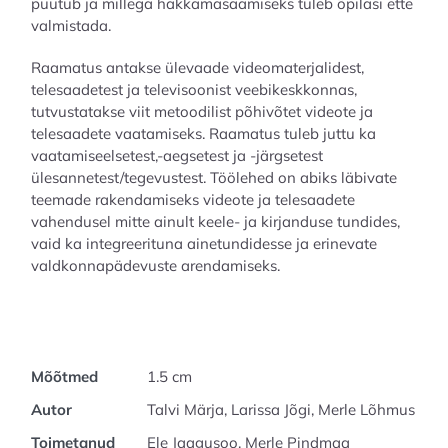
puutub ja millega hakkamasaamiseks tuleb õpilasi ette
valmistada.
Raamatus antakse ülevaade videomaterjalidest,
telesaadetest ja televisoonist veebikeskkonnas,
tutvustatakse viit metoodilist põhivõtet videote ja
telesaadete vaatamiseks. Raamatus tuleb juttu ka
vaatamiseelsetest,-aegsetest ja -järgsetest
ülesannetest/tegevustest. Töölehed on abiks läbivate
teemade rakendamiseks videote ja telesaadete
vahendusel mitte ainult keele- ja kirjanduse tundides,
vaid ka integreerituna ainetundidesse ja erinevate
valdkonnapädevuste arendamiseks.
Mõõtmed
1.5 cm
Autor
Talvi Märja, Larissa Jõgi, Merle Lõhmus
Toimetanud
Ele Jaagusoo, Merle Pindmaa