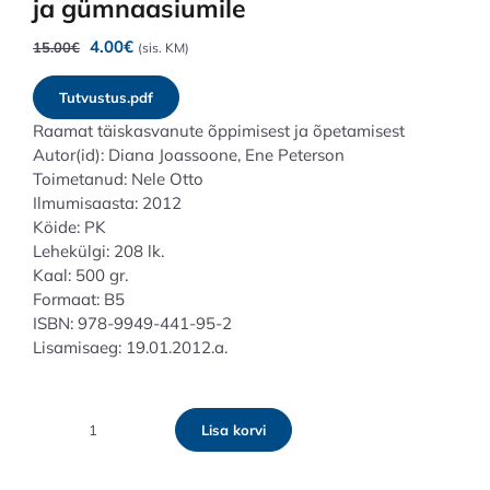
ja gümnaasiumile
Algne
Praegune
4.00
€
15.00
€
(sis. KM)
hind
hind
oli:
on:
Tutvustus.pdf
15.00€.
4.00€.
Raamat täiskasvanute õppimisest ja õpetamisest
Autor(id): Diana Joassoone, Ene Peterson
Toimetanud: Nele Otto
Ilmumisaasta: 2012
Köide: PK
Lehekülgi: 208 lk.
Kaal: 500 gr.
Formaat: B5
ISBN: 978-9949-441-95-2
Lisamisaeg: 19.01.2012.a.
Lisa korvi
Video
ja
televisioon