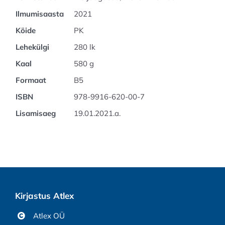
Ilmumisaasta
2021
Köide
PK
Lehekülgi
280 lk
Kaal
580 g
Formaat
B5
ISBN
978-9916-620-00-7
Lisamisaeg
19.01.2021.a.
Kirjastus Atlex
Atlex OÜ