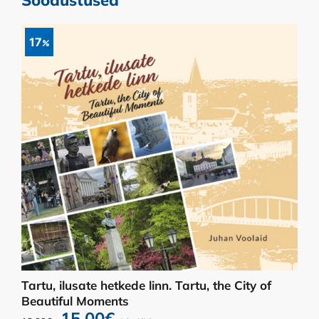
Soodustused
17
Tartu, ilusate hetkede linn. Tartu, the City of
Beautiful Moments
Algne
Praegune
15.00
€