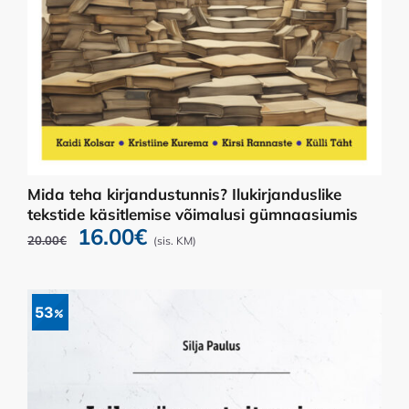
Mida teha kirjandustunnis? Ilukirjanduslike
tekstide käsitlemise võimalusi gümnaasiumis
Algne
Praegune
16.00
€
20.00
€
(sis. KM)
hind
hind
oli:
on:
20.00€.
16.00€.
53