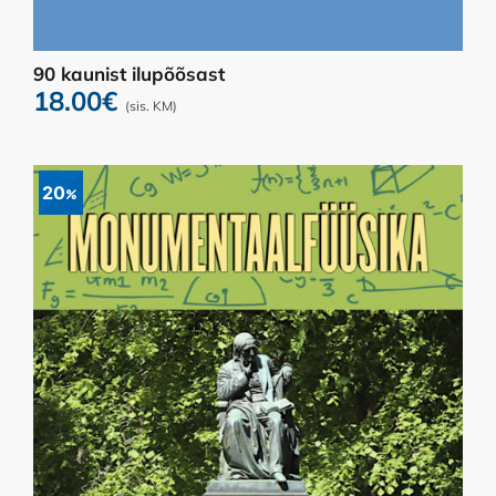
90 kaunist ilupõõsast
18.00
€
(sis. KM)
20