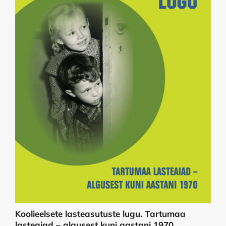
Koolieelsete lasteasutuste lugu. Tartumaa
lasteaiad – algusest kuni aastani 1970