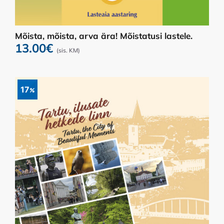
Mõista, mõista, arva ära! Mõistatusi lastele.
13.00
€
(sis. KM)
17