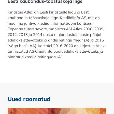
Eesti kaubandus-tööstuskoja liige
Kirjastus Atlex on Eesti kirjastuste liidu ja Eesti
kaubandus-tööstuskoja liige. Krediidiinfo AS, mis on
maailma juhtiva krediidiinformatsiooni kontserni
Experian tütarettevõte, tunnistas ASi Atlex 2008, 2009,
2012, 2013 ja 2014 aasta majandustulemuste põhjal
edukaks ettevõtteks ja andis reitingu “hea” (A) ja 2015
“väga hea” (AA) Aastatel 2016-2020 on kirjastus Atlex
tunnistatud AS Creditinfo poolt edukaks ettevõtteks ja
hinnatud krediidireitinguga “A”.
Uued raamatud