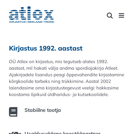
Skip
to
content
Kirjastus 1992. aastast
OÜ Atlex on kirjastus, mis tegutseb alates 1992.
aastast, mil hakati välja andma spordiajakirja Atleet.
Ajakirjadele lisandus peagi õppevahendite kirjastamine
kõrgkoolide tarbeks ning trükkimine. Aastal 2002
laiendasime oma kirjastustegevust veelgi: hakkasime
koostama õpikuid üldharidus- ja kutsekoolidele.
Stabiilne tootja
Usaldusväärne koostööpartner