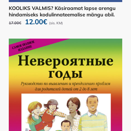
KOOLIKS VALMIS? Käsiraamat lapse arengu
hindamiseks kodulinnateemalise mängu abil.
Algne
Praegune
12.00
€
17.00
€
(sis. KM)
hind
hind
oli:
on:
17.00€.
12.00€.