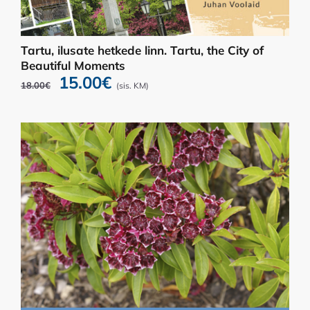
Tartu, ilusate hetkede linn. Tartu, the City of
Beautiful Moments
Algne
Praegune
15.00
€
18.00
€
(sis. KM)
hind
hind
oli:
on:
18.00€.
15.00€.