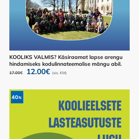
KOOLIKS VALMIS? Käsiraamat lapse arengu
hindamiseks kodulinnateemalise mängu abil.
Algne
Praegune
12.00
€
17.00
€
(sis. KM)
hind
hind
oli:
on:
17.00€.
12.00€.
40