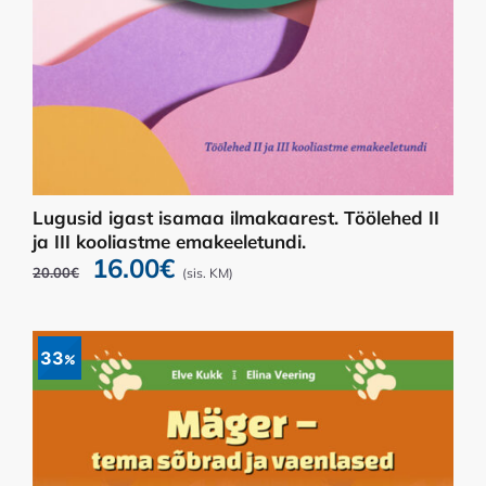
Lugusid igast isamaa ilmakaarest. Töölehed II
ja III kooliastme emakeeletundi.
Algne
Praegune
16.00
€
20.00
€
(sis. KM)
hind
hind
oli:
on:
20.00€.
16.00€.
33